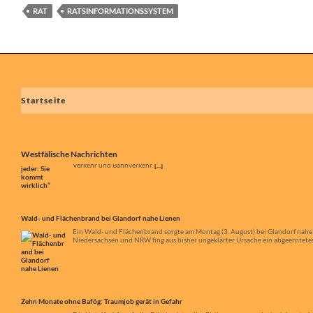
RAT
RATSINFORMATIONSSYSTEM
Startseite
Westfälische Nachrichten
Wald- und Flächenbrand bei Glandorf nahe Lienen
Ein Wald- und Flächenbrand sorgte am Montag (3. August) bei Glandorf nahe
Niedersachsen und NRW fing aus bisher ungeklärter Ursache ein abgeerntetes 
Zehn Monate ohne Bafög: Traumjob gerät in Gefahr
Die Hotelfachfrau Anika Dütting ist volles Risiko gegangen, als sie sich ent
zwei Kindern hat mit verschiedenen Hindernissen gerechnet – nur nicht mit d