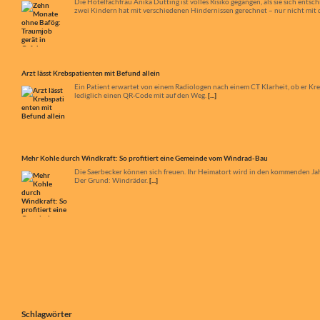
Arzt lässt Krebspatienten mit Befund allein
Ein Patient erwartet von einem Radiologen nach einem CT Klarheit, ob er Kr
lediglich einen QR-Code mit auf den Weg.
[...]
Mehr Kohle durch Windkraft: So profitiert eine Gemeinde vom Windrad-Bau
Die Saerbecker können sich freuen. Ihr Heimatort wird in den kommenden Jah
Der Grund: Windräder.
[...]
„Jetzt sieht jeder: Sie kommt wirklich“
Nach jahrzehntelangen Forderungen wird der Bahnübergang an der L844 in App
Vorbereitungen. Bis Ende 2028 entsteht eine Unterführung für Autos, Radfa
Verkehr und Bahnverkehr.
[...]
Schlagwörter