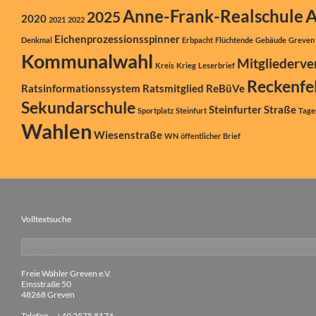
A
Anne-Frank-Realschule
2025
2020
2021
2022
Eichenprozessionsspinner
Denkmal
Erbpacht
Flüchtende
Gebäude
Greven
Kommunalwahl
Mitgliederv
Kreis
Krieg
Leserbrief
Reckenfe
Ratsinformationssystem
Ratsmitglied
ReBüVe
Sekundarschule
Steinfurter Straße
Sportplatz
Steinfurt
Tage
Wahlen
Wiesenstraße
WN
öffentlicher Brief
Volltextsuche
Suchen
nach:
Freie Wähler Greven e.V.
Emsstraße 50
48268 Greven
Telefon
+49 2575 8174