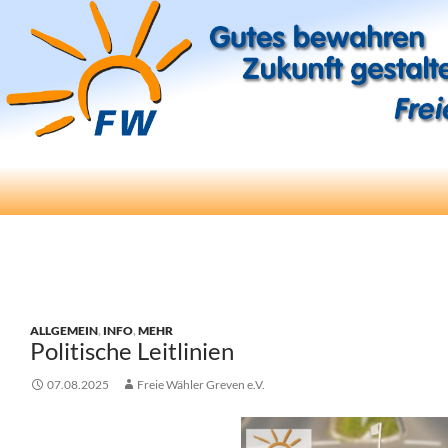
Suchen
Freie Wähler Greven e.V.
ZUM
INHALT
SPRINGEN
ALLGEMEIN
,
INFO
,
MEHR
Politische Leitlinien
07.08.2025
Freie Wähler Greven e.V.