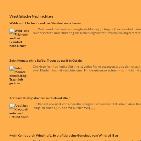
Westfälische Nachrichten
Wald- und Flächenbrand bei Glandorf nahe Lienen
Ein Wald- und Flächenbrand sorgte am Montag (3. August) bei Glandorf nahe
Niedersachsen und NRW fing aus bisher ungeklärter Ursache ein abgeerntetes 
Zehn Monate ohne Bafög: Traumjob gerät in Gefahr
Die Hotelfachfrau Anika Dütting ist volles Risiko gegangen, als sie sich ent
zwei Kindern hat mit verschiedenen Hindernissen gerechnet – nur nicht mit d
Arzt lässt Krebspatienten mit Befund allein
Ein Patient erwartet von einem Radiologen nach einem CT Klarheit, ob er Kr
lediglich einen QR-Code mit auf den Weg.
[...]
Mehr Kohle durch Windkraft: So profitiert eine Gemeinde vom Windrad-Bau