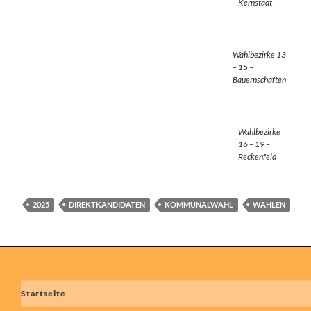
Kernstadt
Wahlbezirke 13
– 15 –
Bauernschaften
Wahlbezirke
16 – 19 –
Reckenfeld
2025
DIREKTKANDIDATEN
KOMMUNALWAHL
WAHLEN
Beitragsnavigation
Startseite