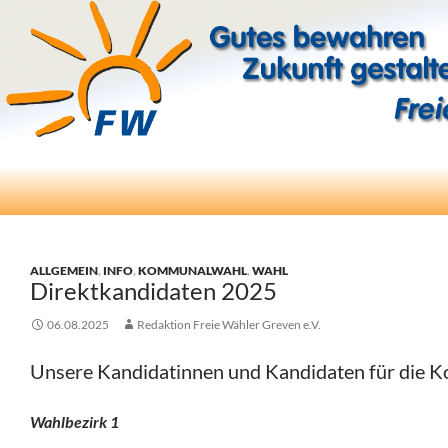
Suchen
Freie Wähler Greven e.V.
ZUM
INHALT
SPRINGEN
ALLGEMEIN
,
INFO
,
KOMMUNALWAHL
,
WAHL
Direktkandidaten 2025
06.08.2025
Redaktion Freie Wähler Greven e.V.
Unsere Kandidatinnen und Kandidaten für die 
Wahlbezirk 1