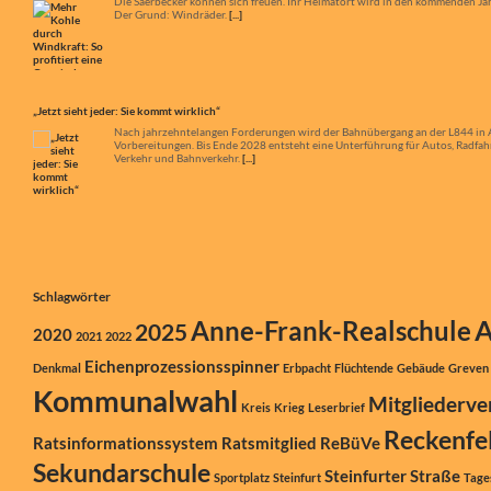
Die Saerbecker können sich freuen. Ihr Heimatort wird in den kommenden Jah
Der Grund: Windräder.
[...]
„Jetzt sieht jeder: Sie kommt wirklich“
Nach jahrzehntelangen Forderungen wird der Bahnübergang an der L844 in App
Vorbereitungen. Bis Ende 2028 entsteht eine Unterführung für Autos, Radfa
Verkehr und Bahnverkehr.
[...]
Schlagwörter
A
Anne-Frank-Realschule
2025
2020
2021
2022
Eichenprozessionsspinner
Denkmal
Erbpacht
Flüchtende
Gebäude
Greven
Kommunalwahl
Mitgliederv
Kreis
Krieg
Leserbrief
Reckenfe
Ratsinformationssystem
Ratsmitglied
ReBüVe
Sekundarschule
Steinfurter Straße
Sportplatz
Steinfurt
Tage