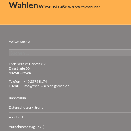
Wahlen
Wiesenstraße
WN
öffentlicher Brief
Volltextsuche
Suchen
nach:
Freie Wähler Greven e.V.
Emsstraße 50
48268 Greven
Telefon
+49 2575 8174
E-Mail
info@freie-waehler-greven.de
Impressum
Datenschutzerklärung
Vorstand
Aufnahmeantrag (PDF)