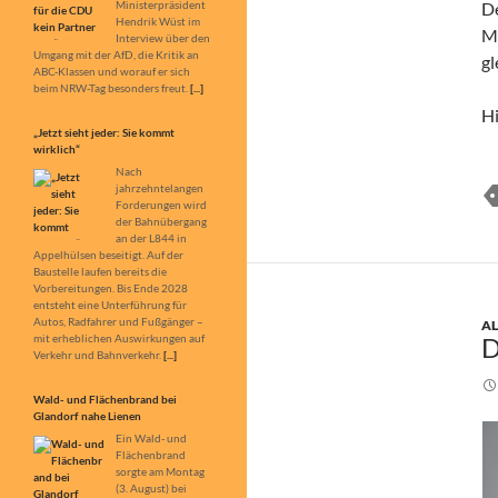
ABC-Klassen und worauf er sich
D
beim NRW-Tag besonders freut.
[...]
Mi
gl
„Jetzt sieht jeder: Sie kommt
wirklich“
Nach
Hi
jahrzehntelangen
Forderungen wird
der Bahnübergang
an der L844 in
Appelhülsen beseitigt. Auf der
Baustelle laufen bereits die
Vorbereitungen. Bis Ende 2028
entsteht eine Unterführung für
Autos, Radfahrer und Fußgänger –
mit erheblichen Auswirkungen auf
Verkehr und Bahnverkehr.
[...]
A
Wald- und Flächenbrand bei
D
Glandorf nahe Lienen
Ein Wald- und
Flächenbrand
sorgte am Montag
(3. August) bei
Glandorf nahe
Lienen für Aufsehen. Nahe der
Landesgrenze zwischen
Niedersachsen und NRW fing aus