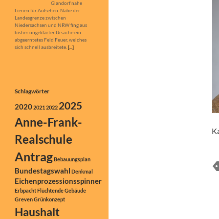
bisher ungeklärter Ursache ein
abgeerntetes Feld Feuer, welches
sich schnell ausbreitete.
[...]
Schlagwörter
2025
2020
2021
2022
Anne-Frank-
Ka
Realschule
Antrag
Bebauungsplan
Bundestagswahl
Denkmal
Eichenprozessionsspinner
Erbpacht
Flüchtende
Gebäude
Greven
Grünkonzept
Haushalt