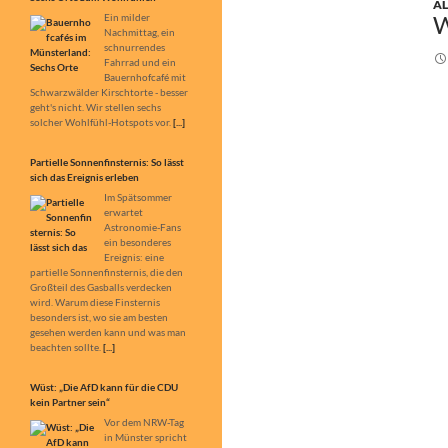
Fahrrad und ein
A
Bauernhofcafé mit
W
Schwarzwälder Kirschtorte - besser
geht's nicht. Wir stellen sechs
solcher Wohlfühl-Hotspots vor.
[...]
Partielle Sonnenfinsternis: So lässt
sich das Ereignis erleben
Im Spätsommer
erwartet
Astronomie-Fans
ein besonderes
Ereignis: eine
partielle Sonnenfinsternis, die den
Großteil des Gasballs verdecken
wird. Warum diese Finsternis
besonders ist, wo sie am besten
gesehen werden kann und was man
beachten sollte.
[...]
Wüst: „Die AfD kann für die CDU
kein Partner sein“
Vor dem NRW-Tag
in Münster spricht
Ministerpräsident
Hendrik Wüst im
Interview über den
Umgang mit der AfD, die Kritik an