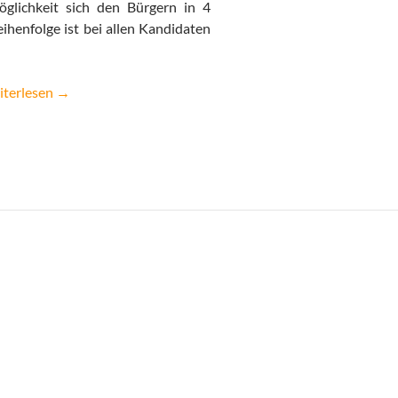
lichkeit sich den Bürgern in 4
ihenfolge ist bei allen Kandidaten
R Kandidatencheck zur Bundestagswahl 2017
iterlesen
→