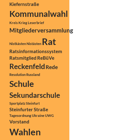
Kiefernstraße
Kommunalwahl
Kreis
Krieg
Leserbrief
Mitgliederversammlung
Rat
Nistkästen
Nistästen
Ratsinformationssystem
Ratsmitglied
ReBüVe
Reckenfeld
Rede
Resolution
Russland
Schule
Sekundarschule
Sportplatz
Steinfurt
Steinfurter Straße
Tagesordnung
Ukraine
UWG
Vorstand
Wahlen