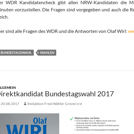
er WDR Kandidatencheck gibt allen NRW-Kandidaten die Mög
nuten vorzustellen. Die Fragen sind vorgegeben und auch die Re
eich.
WD
er sind alle Fragen des WDR und die Antworten von Olaf Wirl:
we
BUNDESTAGSWAHL
WAHLEN
LLGEMEIN
irektkandidat Bundestagswahl 2017
20.08.2017
Redaktion Freie Wähler Greven e.V.