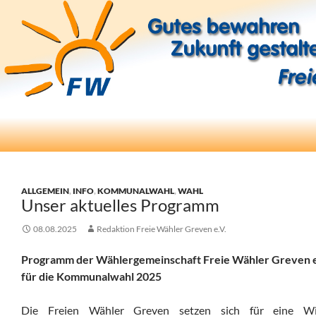
Suchen
Freie Wähler Greven e.V.
ZUM
INHALT
SPRINGEN
ALLGEMEIN
,
INFO
,
KOMMUNALWAHL
,
WAHL
Unser aktuelles Programm
08.08.2025
Redaktion Freie Wähler Greven e.V.
Programm der Wählergemeinschaft Freie Wähler Greven e
für die Kommunalwahl 2025
Die Freien Wähler Greven setzen sich für eine Wil