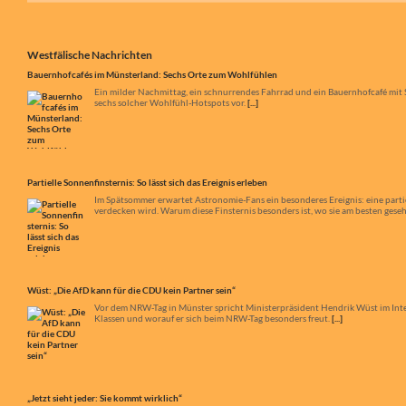
Bauernhofcafés im Münsterland: Sechs Orte zum Wohlfühlen
Ein milder Nachmittag, ein schnurrendes Fahrrad und ein Bauernhofcafé mit S
sechs solcher Wohlfühl-Hotspots vor.
[...]
Westfälische Nachrichten
Partielle Sonnenfinsternis: So lässt sich das Ereignis erleben
Im Spätsommer erwartet Astronomie-Fans ein besonderes Ereignis: eine partiel
verdecken wird. Warum diese Finsternis besonders ist, wo sie am besten ges
Wüst: „Die AfD kann für die CDU kein Partner sein“
Vor dem NRW-Tag in Münster spricht Ministerpräsident Hendrik Wüst im Inte
Klassen und worauf er sich beim NRW-Tag besonders freut.
[...]
„Jetzt sieht jeder: Sie kommt wirklich“
Nach jahrzehntelangen Forderungen wird der Bahnübergang an der L844 in App
Vorbereitungen. Bis Ende 2028 entsteht eine Unterführung für Autos, Radfa
Verkehr und Bahnverkehr.
[...]