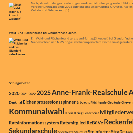
Wald- und Flächenbrand bei Glandorf nahe Lienen
Ein Wald- und Flächenbrand sorgte am Montag (3. August) bei Glandorf nahe
Niedersachsen und NRW fing aus bisher ungeklärter Ursache ein abgeerntetes 
Schlagwörter
A
Anne-Frank-Realschule
2025
2020
2021
2022
Eichenprozessionsspinner
Denkmal
Erbpacht
Flüchtende
Gebäude
Greven
Kommunalwahl
Mitgliederv
Kreis
Krieg
Leserbrief
Reckenfe
Ratsinformationssystem
Ratsmitglied
ReBüVe
Sekundarschule
Steinfurter Straße
Sportplatz
Steinfurt
Tage