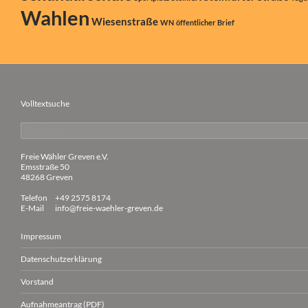
Wahlen
Wiesenstraße
WN
öffentlicher Brief
Volltextsuche
Suchen
nach:
Freie Wähler Greven e.V.
Emsstraße 50
48268 Greven
Telefon
+49 2575 8174
E-Mail
info@freie-waehler-greven.de
Impressum
Datenschutzerklärung
Vorstand
Aufnahmeantrag (PDF)