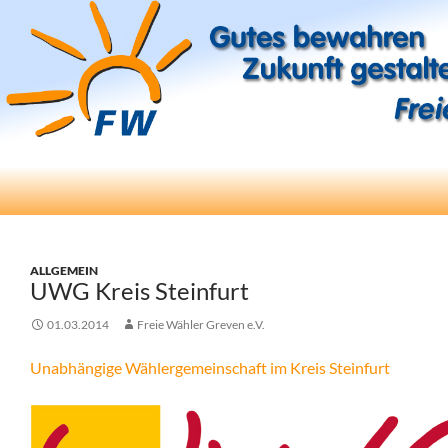
Suchen
Freie Wähler Greven e.V.
ZUM
INHALT
SPRINGEN
ALLGEMEIN
UWG Kreis Steinfurt
01.03.2014
Freie Wähler Greven e.V.
Unabhängige Wählergemeinschaft im Kreis Steinfurt