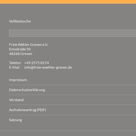
Volltextsuche
Suchen
nach:
Freie Wähler Greven e.V.
Emsstraße 50
48268 Greven
Telefon
+49 2575 8174
E-Mail
info@freie-waehler-greven.de
Impressum
Datenschutzerklärung
Vorstand
Aufnahmeantrag (PDF)
Satzung