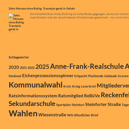
Zehn Monate ohne Bafög: Traumjob gerät in Gefahr
Die Hotelfachfrau Anika Dütting ist volles Risiko gegangen, als sie sich ent
zwei Kindern hat mit verschiedenen Hindernissen gerechnet – nur nicht mit d
Schlagwörter
A
Anne-Frank-Realschule
2025
2020
2021
2022
Eichenprozessionsspinner
Denkmal
Erbpacht
Flüchtende
Gebäude
Greven
Kommunalwahl
Mitgliederv
Kreis
Krieg
Leserbrief
Reckenfe
Ratsinformationssystem
Ratsmitglied
ReBüVe
Sekundarschule
Steinfurter Straße
Sportplatz
Steinfurt
Tage
Wahlen
Wiesenstraße
WN
öffentlicher Brief