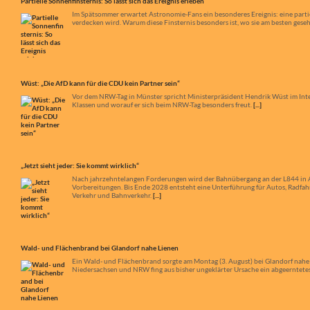
Partielle Sonnenfinsternis: So lässt sich das Ereignis erleben
Im Spätsommer erwartet Astronomie-Fans ein besonderes Ereignis: eine partiel
verdecken wird. Warum diese Finsternis besonders ist, wo sie am besten ges
Wüst: „Die AfD kann für die CDU kein Partner sein“
Vor dem NRW-Tag in Münster spricht Ministerpräsident Hendrik Wüst im Inte
Klassen und worauf er sich beim NRW-Tag besonders freut.
[...]
„Jetzt sieht jeder: Sie kommt wirklich“
Nach jahrzehntelangen Forderungen wird der Bahnübergang an der L844 in App
Vorbereitungen. Bis Ende 2028 entsteht eine Unterführung für Autos, Radfa
Verkehr und Bahnverkehr.
[...]
Wald- und Flächenbrand bei Glandorf nahe Lienen
Ein Wald- und Flächenbrand sorgte am Montag (3. August) bei Glandorf nahe
Niedersachsen und NRW fing aus bisher ungeklärter Ursache ein abgeerntetes 