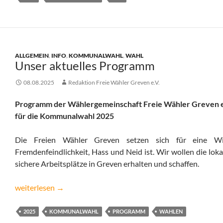
ALLGEMEIN
,
INFO
,
KOMMUNALWAHL
,
WAHL
Unser aktuelles Programm
08.08.2025
Redaktion Freie Wähler Greven e.V.
Programm der Wählergemeinschaft Freie Wähler Greven e
für die Kommunalwahl 2025
Die Freien Wähler Greven setzen sich für eine Wil
Fremdenfeindlichkeit, Hass und Neid ist. Wir wollen die lok
sichere Arbeitsplätze in Greven erhalten und schaffen.
Unser aktuelles Programm
weiterlesen
→
2025
KOMMUNALWAHL
PROGRAMM
WAHLEN