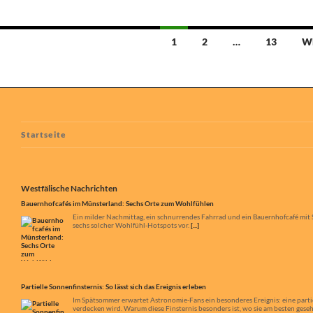
Beitragsnavigation
1
2
…
13
W
Bauernhofcafés im Münsterland: Sechs Orte zum Wohlfühlen
Startseite
Ein milder Nachmittag, ein schnurrendes Fahrrad und ein Bauernhofcafé mit S
sechs solcher Wohlfühl-Hotspots vor.
[...]
Westfälische Nachrichten
Partielle Sonnenfinsternis: So lässt sich das Ereignis erleben
Im Spätsommer erwartet Astronomie-Fans ein besonderes Ereignis: eine partiel
verdecken wird. Warum diese Finsternis besonders ist, wo sie am besten ges
Wüst: „Die AfD kann für die CDU kein Partner sein“
Vor dem NRW-Tag in Münster spricht Ministerpräsident Hendrik Wüst im Inte
Klassen und worauf er sich beim NRW-Tag besonders freut.
[...]