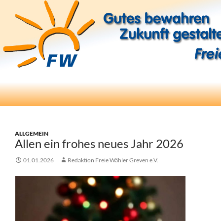
Suchen
Freie Wähler Greven e.V.
ZUM
INHALT
SPRINGEN
ALLGEMEIN
Allen ein frohes neues Jahr 2026
01.01.2026
Redaktion Freie Wähler Greven e.V.