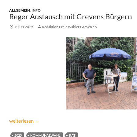
ALLGEMEIN
,
INFO
Reger Austausch mit Grevens Bürgern
10.08.2025
Redaktion Freie Wähler Greven e.V.
Reger Austausch mit Grevens Bürgern
weiterlesen
→
2025
KOMMUNALWAHL
RAT