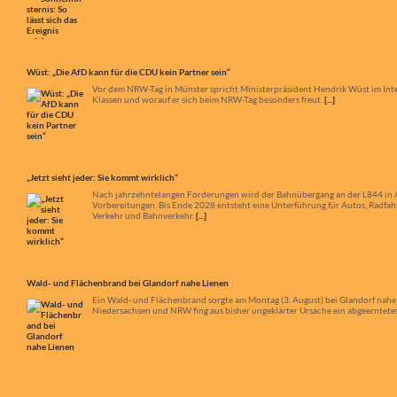
„Jetzt sieht jeder: Sie kommt wirklich“
Nach jahrzehntelangen Forderungen wird der Bahnübergang an der L844 in App
Vorbereitungen. Bis Ende 2028 entsteht eine Unterführung für Autos, Radfa
Verkehr und Bahnverkehr.
[...]
Wald- und Flächenbrand bei Glandorf nahe Lienen
Ein Wald- und Flächenbrand sorgte am Montag (3. August) bei Glandorf nahe
Niedersachsen und NRW fing aus bisher ungeklärter Ursache ein abgeerntetes 