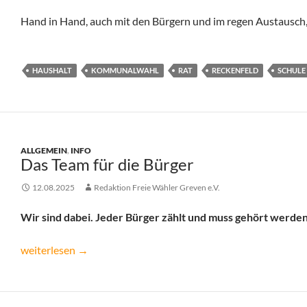
Hand in Hand, auch mit den Bürgern und im regen Austausch,
HAUSHALT
KOMMUNALWAHL
RAT
RECKENFELD
SCHULE
ALLGEMEIN
,
INFO
Das Team für die Bürger
12.08.2025
Redaktion Freie Wähler Greven e.V.
Wir sind dabei. Jeder Bürger zählt und muss gehört werde
Das Team für die Bürger
weiterlesen
→