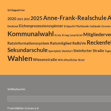
Schlagwörter
A
Anne-Frank-Realschule
2025
2020
2021
2022
Eichenprozessionsspinner
Denkmal
Erbpacht
Flüchtende
Gebäude
Greven
Kommunalwahl
Mitgliederv
Kreis
Krieg
Leserbrief
Reckenfe
Ratsinformationssystem
Ratsmitglied
ReBüVe
Sekundarschule
Steinfurter Straße
Sportplatz
Steinfurt
Tage
Wahlen
Wiesenstraße
WN
öffentlicher Brief
Volltextsuche
Suchen
nach:
Freie Wähler Greven e.V.