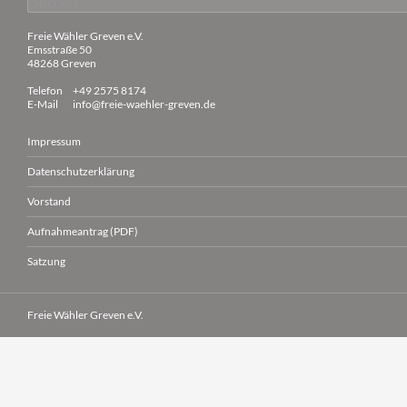
nach:
Freie Wähler Greven e.V.
Emsstraße 50
48268 Greven
Telefon
+49 2575 8174
E-Mail
info@freie-waehler-greven.de
Impressum
Datenschutzerklärung
Vorstand
Aufnahmeantrag (PDF)
Satzung
Freie Wähler Greven e.V.