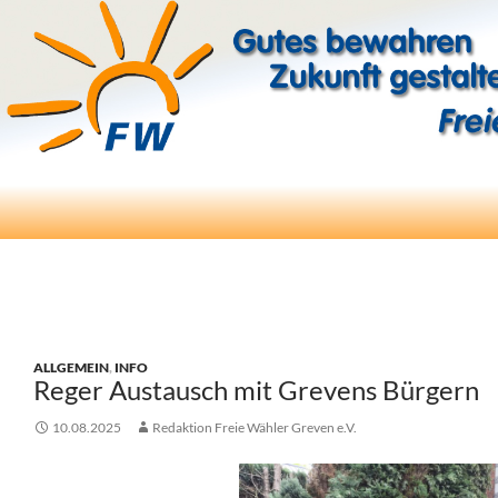
Suchen
Freie Wähler Greven e.V.
ZUM
INHALT
SPRINGEN
ALLGEMEIN
,
INFO
Reger Austausch mit Grevens Bürgern
10.08.2025
Redaktion Freie Wähler Greven e.V.