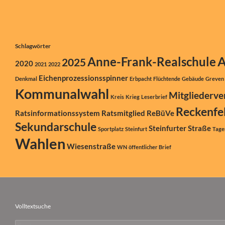
Schlagwörter
A
Anne-Frank-Realschule
2025
2020
2021
2022
Eichenprozessionsspinner
Denkmal
Erbpacht
Flüchtende
Gebäude
Greven
Kommunalwahl
Mitgliederv
Kreis
Krieg
Leserbrief
Reckenfe
Ratsinformationssystem
Ratsmitglied
ReBüVe
Sekundarschule
Steinfurter Straße
Sportplatz
Steinfurt
Tage
Wahlen
Wiesenstraße
WN
öffentlicher Brief
Volltextsuche
Suchen