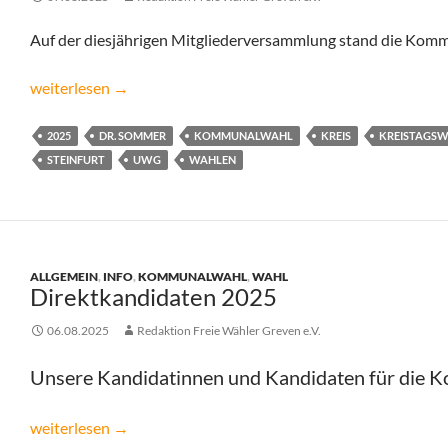
Auf der diesjährigen Mitgliederversammlung stand die Kom
UWG Kreis Steinfurt – Mitgliederversammlung 2025
weiterlesen
→
2025
DR. SOMMER
KOMMUNALWAHL
KREIS
KREISTAGS
STEINFURT
UWG
WAHLEN
ALLGEMEIN
,
INFO
,
KOMMUNALWAHL
,
WAHL
Direktkandidaten 2025
06.08.2025
Redaktion Freie Wähler Greven e.V.
Unsere Kandidatinnen und Kandidaten für die 
Direktkandidaten 2025
weiterlesen
→