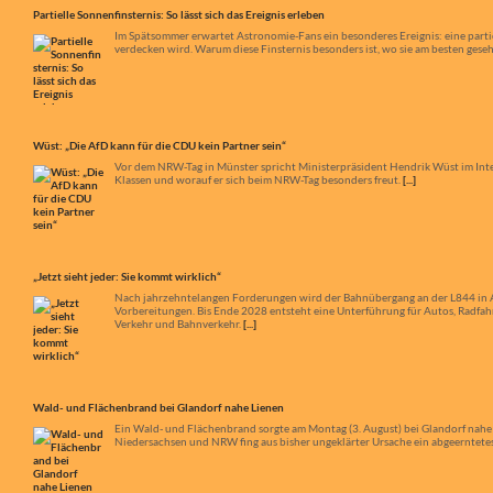
Im Spätsommer erwartet Astronomie-Fans ein besonderes Ereignis: eine partiel
verdecken wird. Warum diese Finsternis besonders ist, wo sie am besten ges
Wüst: „Die AfD kann für die CDU kein Partner sein“
Vor dem NRW-Tag in Münster spricht Ministerpräsident Hendrik Wüst im Inte
Klassen und worauf er sich beim NRW-Tag besonders freut.
[...]
„Jetzt sieht jeder: Sie kommt wirklich“
Nach jahrzehntelangen Forderungen wird der Bahnübergang an der L844 in App
Vorbereitungen. Bis Ende 2028 entsteht eine Unterführung für Autos, Radfa
Verkehr und Bahnverkehr.
[...]
Wald- und Flächenbrand bei Glandorf nahe Lienen
Ein Wald- und Flächenbrand sorgte am Montag (3. August) bei Glandorf nahe
Niedersachsen und NRW fing aus bisher ungeklärter Ursache ein abgeerntetes 