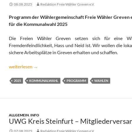
08.08.2025
Redaktion Freie Wähler Greven e.V.
Programm der Wählergemeinschaft Freie Wähler Greven e
für die Kommunalwahl 2025
Die Freien Wähler Greven setzen sich für eine Wil
Fremdenfeindlichkeit, Hass und Neid ist. Wir wollen die lok
sichere Arbeitsplätze in Greven erhalten und schaffen.
Unser aktuelles Programm
weiterlesen
→
2025
KOMMUNALWAHL
PROGRAMM
WAHLEN
ALLGEMEIN
,
INFO
UWG Kreis Steinfurt – Mitgliedervers
07.08.2025
Redaktion Freie Wähler Greven e.V.