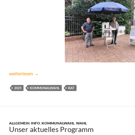
Reger Austausch mit Grevens Bürgern
weiterlesen
→
2025
KOMMUNALWAHL
RAT
ALLGEMEIN
,
INFO
,
KOMMUNALWAHL
,
WAHL
Unser aktuelles Programm