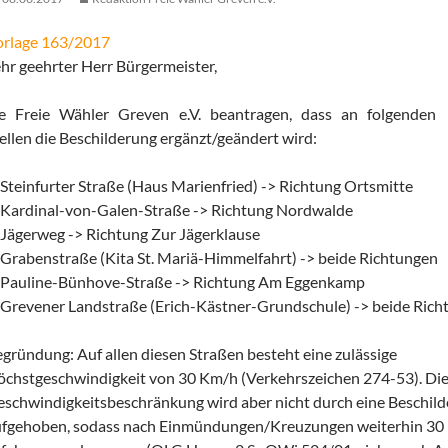
orlage 163/2017
hr geehrter Herr Bürgermeister,
ie Freie Wähler Greven e.V. beantragen, dass an folgenden
ellen die Beschilderung ergänzt/geändert wird:
 Steinfurter Straße (Haus Marienfried) -> Richtung Ortsmitte
 Kardinal-von-Galen-Straße -> Richtung Nordwalde
 Jägerweg -> Richtung Zur Jägerklause
 Grabenstraße (Kita St. Mariä-Himmelfahrt) -> beide Richtungen
. Pauline-Bünhove-Straße -> Richtung Am Eggenkamp
 Grevener Landstraße (Erich-Kästner-Grundschule) -> beide Ric
egründung:
Auf allen diesen Straßen besteht eine zulässige
chstgeschwindigkeit von 30 Km/h (Verkehrszeichen 274-53). Di
schwindigkeitsbeschränkung wird aber nicht durch eine Beschil
ufgehoben, sodass nach Einmündungen/Kreuzungen weiterhin 30