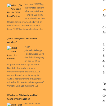
Vor dem NRW-Tag
in Münster spricht
V
Ministerpräsident
Hendrik Wüst im
Se
Interview über den
Umgang mit der AfD, die Kritik an
ABC-Klassen und worauf er sich
d
beim NRW-Tag besonders freut.
[...]
St
„Jetzt sieht jeder: Sie kommt
wirklich“
1.
Nach
2.
jahrzehntelangen
Forderungen wird
3.
der Bahnübergang
4.
an der L844 in
Appelhülsen beseitigt. Auf der
5
Baustelle laufen bereits die
Vorbereitungen. Bis Ende 2028
6.
entsteht eine Unterführung für
Autos, Radfahrer und Fußgänger –
mit erheblichen Auswirkungen auf
B
Verkehr und Bahnverkehr.
[...]
Hö
Ge
Wald- und Flächenbrand bei
Glandorf nahe Lienen
a
Ein Wald- und