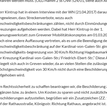
fahren werden muss. (OLG Hamm 2 Ss OWi 524/01, siehe auch An
rr Kintrup hat in einem Interview mit der WN (21.04.2017) darau
ngewiesen, dass Streckenverbote, wozu auch
eschwindigkeitsbeschränkungen zählen, nicht durch Einmündung
euzungen aufgehoben werden. Dabei hat Herr Kintrup in der 1.
anungswerkstatt zum Grevener Mobilitätskonzeptes am 01.03.20
ch eine andere Auffassung vertreten, als es um die Beendigung de
schwindigkeitsbeschränkung auf der Kardinal-von-Galen-Str. gin
eschwindigkeits-begrenzung von 30 Km/h Richtung Hagebaumark
r Kreuzung Kardinal-von-Galen-Str./ Friedrich-Ebert-Str..“ Diese
iegelt sich auch in Greven wieder, da an vielen Stellen die zulässig
chstgeschwindigkeit von 30 Km/h nicht durch eine Beschilderun
fgehoben wird.
 Rechtssicherheit zu schaffen beantragen wir, die Beschilderung 
gänzen bzw. zu ändern. Um Kosten zu sparen und nicht zusätzlich
schilderungen aufzustellen, begrüßen wir ein Zusatzzeichen (ZZ. 
f der Rathausstraße, Königsstr. Richtung Rathaus, angebracht ist.