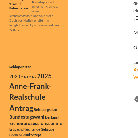
Radiologen nach
di
einem CT Klarheit,
ei
ob er
Krebsmetastasen hat oder nicht.
„E
Doch der Mediziner gibt ihm
lediglich einen QR-Code mit auf den
Weg.
[...]
Mi
Ol
Li
Schlagwörter
An
2025
2020
We
2021
2022
Anne-Frank-
Realschule
Antrag
Bebauungsplan
Bundestagswahl
Denkmal
Eichenprozessionsspinner
Erbpacht
Flüchtende
Gebäude
Greven
Grünkonzept