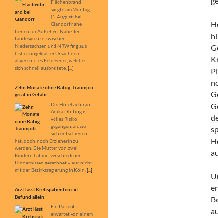
ge
Flächenbrand
sorgte am Montag
(3. August) bei
He
Glandorf nahe
Lienen für Aufsehen. Nahe der
hi
Landesgrenze zwischen
Niedersachsen und NRW fing aus
G
bisher ungeklärter Ursache ein
Kr
abgeerntetes Feld Feuer, welches
sich schnell ausbreitete.
[...]
Pl
no
Zehn Monate ohne Bafög: Traumjob
Ge
gerät in Gefahr
Die Hotelfachfrau
G
Anika Dütting ist
de
volles Risiko
gegangen, als sie
sp
sich entschieden
Hö
hat, doch noch Erzieherin zu
werden. Die Mutter von zwei
au
Kindern hat mit verschiedenen
Hindernissen gerechnet – nur nicht
mit der Bezirksregierung in Köln.
[...]
Um
er
Arzt lässt Krebspatienten mit
Befund allein
Be
Ein Patient
au
erwartet von einem