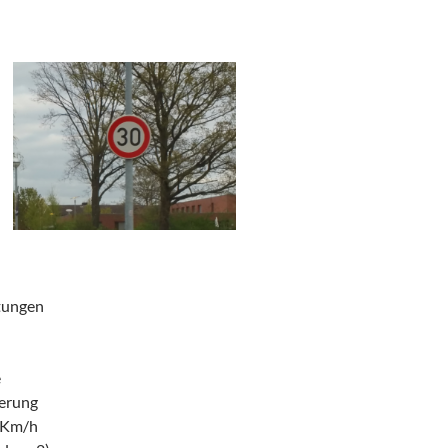
htungen
e
derung
 Km/h