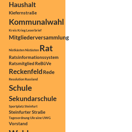
Haushalt
Kiefernstraße
Kommunalwahl
Kreis
Krieg
Leserbrief
Mitgliederversammlung
Rat
Nistkästen
Nistästen
Ratsinformationssystem
Ratsmitglied
ReBüVe
Reckenfeld
Rede
Resolution
Russland
Schule
Sekundarschule
Sportplatz
Steinfurt
Steinfurter Straße
Tagesordnung
Ukraine
UWG
Vorstand