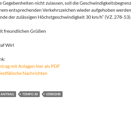
e Gegebenheiten nicht zulassen, soll die Geschwindigkeitsbegren
nem entsprechenden Verkehrszeichen wieder aufgehoben werden,
nde der zulässigen Höchstgeschwindigkeit 30 km/h“ (VZ. 278-53)
t freundlichen Grüßen
af Wirl
nk:
trag mit Anlagen hier als PDF
stfälische Nachrichten
ANTRAG
TEMPO 30
VERKEHR
Beitragsnavigation