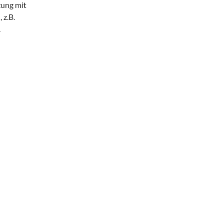
zung mit
 z.B.
.