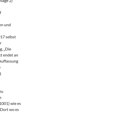
lage 2)
f
en und
17 selbst
r
g, „Die
t endet an
 Auffassung
e
g
zu
e
1001) wie es
 Dort wo es