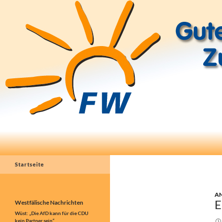
Suchen
Freie Wähler Greven e.V.
Gutes bewahren — Zukunft
Startseite
gestalten!
A
E
Westfälische Nachrichten
Wüst: „Die AfD kann für die CDU
kein Partner sein“