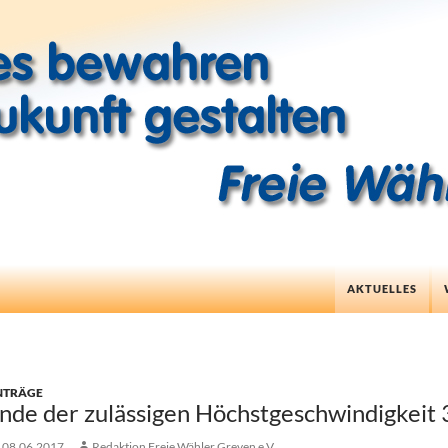
ZUM INHALT SP
AKTUELLES
NTRÄGE
nde der zulässigen Höchstgeschwindigkeit
08.06.2017
Redaktion Freie Wähler Greven e.V.