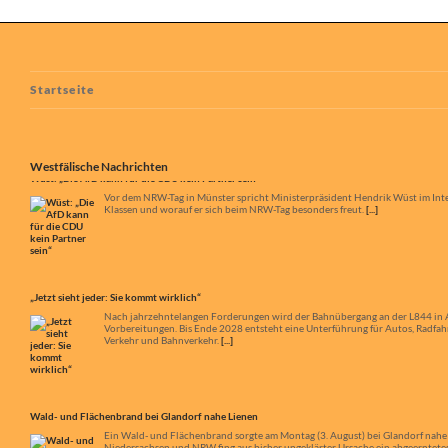
Startseite
Westfälische Nachrichten
„Jetzt sieht jeder: Sie kommt wirklich“
Nach jahrzehntelangen Forderungen wird der Bahnübergang an der L844 in App
Vorbereitungen. Bis Ende 2028 entsteht eine Unterführung für Autos, Radfa
Verkehr und Bahnverkehr.
[...]
Wald- und Flächenbrand bei Glandorf nahe Lienen
Ein Wald- und Flächenbrand sorgte am Montag (3. August) bei Glandorf nahe
Niedersachsen und NRW fing aus bisher ungeklärter Ursache ein abgeerntetes 
Zehn Monate ohne Bafög: Traumjob gerät in Gefahr
Die Hotelfachfrau Anika Dütting ist volles Risiko gegangen, als sie sich ent