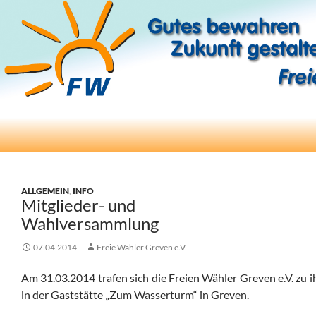
Suchen
Freie Wähler Greven e.V.
ZUM
INHALT
SPRINGEN
ALLGEMEIN
,
INFO
Mitglieder- und
Wahlversammlung
07.04.2014
Freie Wähler Greven e.V.
Am 31.03.2014 trafen sich die Freien Wähler Greven e.V. zu
in der Gaststätte „Zum Wasserturm“ in Greven.