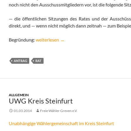
noch nicht den Ausschussmitgliedern vor, ist die folgende Sit
— die öffentlichen Sitzungen des Rates und der Ausschü
direkt, und — wenn nicht möglich dann zeitnah — zum Beispiel
Antrag zu Niederschriften
Begründung:
weiterlesen
→
ANTRAG
RAT
ALLGEMEIN
UWG Kreis Steinfurt
01.03.2014
Freie Wähler Greven e.V.
Unabhängige Wählergemeinschaft im Kreis Steinfurt