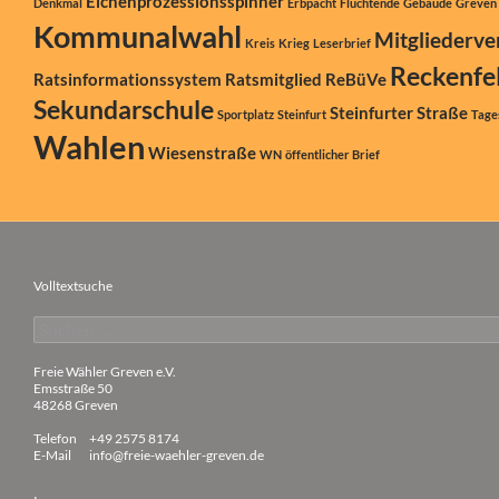
Eichenprozessionsspinner
Denkmal
Erbpacht
Flüchtende
Gebäude
Greven
Kommunalwahl
Mitgliederv
Kreis
Krieg
Leserbrief
Reckenfe
Ratsinformationssystem
Ratsmitglied
ReBüVe
Sekundarschule
Steinfurter Straße
Sportplatz
Steinfurt
Tage
Wahlen
Wiesenstraße
WN
öffentlicher Brief
Volltextsuche
Suchen
nach:
Freie Wähler Greven e.V.
Emsstraße 50
48268 Greven
Telefon
+49 2575 8174
E-Mail
info@freie-waehler-greven.de