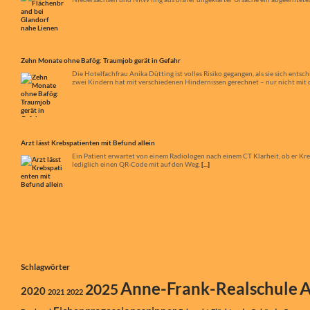
zwei Kindern hat mit verschiedenen Hindernissen gerechnet – nur nicht mit d
Arzt lässt Krebspatienten mit Befund allein
Ein Patient erwartet von einem Radiologen nach einem CT Klarheit, ob er Kr
lediglich einen QR-Code mit auf den Weg.
[...]
Wüst: „Die AfD kann für die CDU kein Partner sein“
Vor dem NRW-Tag in Münster spricht Ministerpräsident Hendrik Wüst im Inte
Klassen und worauf er sich beim NRW-Tag besonders freut.
[...]
Schlagwörter
A
Anne-Frank-Realschule
2025
2020
2021
2022