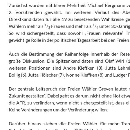
Zunächst wurden mit klarer Mehrheit Michael Bergmann z
2. Vorsitzenden gewählt. Im weiteren Verlauf des Ab
Direktkandidaten für alle 19 zu besetzenden Wahlkreise ge
1
1
Wählern mehr als
/
Frauen und mehr als
/
unter 30-Jährig
3
4
So wird sichergestellt, dass sowohl „Frauen relevante“
gewichtige Rolle in der politischen Tagesarbeit bei den Frei
Auch die Bestimmung der Reihenfolge innerhalb der Reser
große Diskussion. Die Spitzenkandidaten sind Olaf Wirl (
weiteren Positionen sind Andre Kleffken (3), Jutta Lehmb
Bollig (6), Jutta Hölscher (7), Ivonne Kleffken (8) und Ludger 
Der zentrale Leitspruch der Freien Wähler Greven lautet
Zukunft gestalten“. Dabei geht es darum, nicht ohne Not etw
die AFR, zu verändern, wenn nicht sichergestellt ist, dass e
Keine Veränderungen um der Veränderung willen.
Darüber hinaus stehen die Freien Wähler für mehr Tran