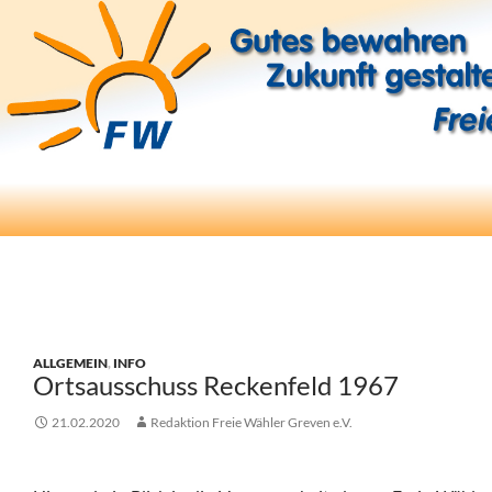
Suchen
Freie Wähler Greven e.V.
ZUM
INHALT
SPRINGEN
ALLGEMEIN
,
INFO
Ortsausschuss Reckenfeld 1967
21.02.2020
Redaktion Freie Wähler Greven e.V.