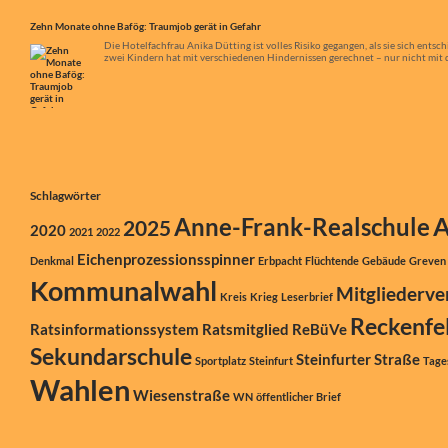
Zehn Monate ohne Bafög: Traumjob gerät in Gefahr
Die Hotelfachfrau Anika Dütting ist volles Risiko gegangen, als sie sich ent
zwei Kindern hat mit verschiedenen Hindernissen gerechnet – nur nicht mit d
Schlagwörter
A
Anne-Frank-Realschule
2025
2020
2021
2022
Eichenprozessionsspinner
Denkmal
Erbpacht
Flüchtende
Gebäude
Greven
Kommunalwahl
Mitgliederv
Kreis
Krieg
Leserbrief
Reckenfe
Ratsinformationssystem
Ratsmitglied
ReBüVe
Sekundarschule
Steinfurter Straße
Sportplatz
Steinfurt
Tage
Wahlen
Wiesenstraße
WN
öffentlicher Brief