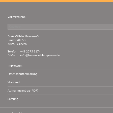
Volltextsuche
Suchen
nach:
Freie Wähler Greven e.V.
Emsstraße 50
48268 Greven
Telefon
+49 2575 8174
E-Mail
info@freie-waehler-greven.de
Impressum
Datenschutzerklärung
Vorstand
Aufnahmeantrag (PDF)
Satzung