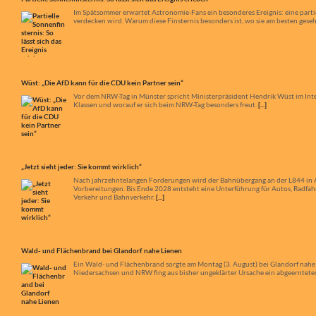
Im Spätsommer erwartet Astronomie-Fans ein besonderes Ereignis: eine partiel
verdecken wird. Warum diese Finsternis besonders ist, wo sie am besten ges
Wüst: „Die AfD kann für die CDU kein Partner sein“
Vor dem NRW-Tag in Münster spricht Ministerpräsident Hendrik Wüst im Inte
Klassen und worauf er sich beim NRW-Tag besonders freut.
[...]
„Jetzt sieht jeder: Sie kommt wirklich“
Nach jahrzehntelangen Forderungen wird der Bahnübergang an der L844 in App
Vorbereitungen. Bis Ende 2028 entsteht eine Unterführung für Autos, Radfa
Verkehr und Bahnverkehr.
[...]
Wald- und Flächenbrand bei Glandorf nahe Lienen
Ein Wald- und Flächenbrand sorgte am Montag (3. August) bei Glandorf nahe
Niedersachsen und NRW fing aus bisher ungeklärter Ursache ein abgeerntetes 