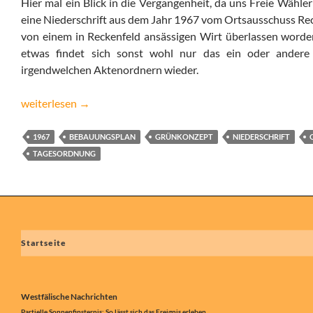
Hier mal ein Blick in die Vergangenheit, da uns Freie Wähle
eine Niederschrift aus dem Jahr 1967 vom Ortsausschuss Re
von einem in Reckenfeld ansässigen Wirt überlassen worden
etwas findet sich sonst wohl nur das ein oder andere
irgendwelchen Aktenordnern wieder.
Ortsausschuss Reckenfeld 1967
weiterlesen
→
1967
BEBAUUNGSPLAN
GRÜNKONZEPT
NIEDERSCHRIFT
TAGESORDNUNG
Startseite
Westfälische Nachrichten
Partielle Sonnenfinsternis: So lässt sich das Ereignis erleben