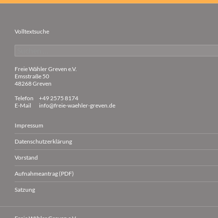
Volltextsuche
Suchen
nach:
Freie Wähler Greven e.V.
Emsstraße 50
48268 Greven
Telefon
+49 2575 8174
E-Mail
info@freie-waehler-greven.de
Impressum
Datenschutzerklärung
Vorstand
Aufnahmeantrag (PDF)
Satzung