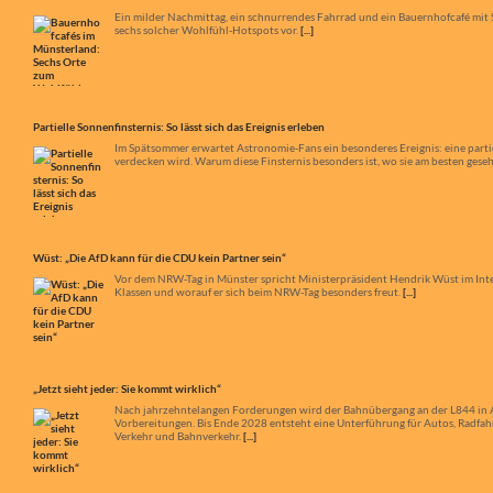
Ein milder Nachmittag, ein schnurrendes Fahrrad und ein Bauernhofcafé mit S
sechs solcher Wohlfühl-Hotspots vor.
[...]
Partielle Sonnenfinsternis: So lässt sich das Ereignis erleben
Im Spätsommer erwartet Astronomie-Fans ein besonderes Ereignis: eine partiel
verdecken wird. Warum diese Finsternis besonders ist, wo sie am besten ges
Wüst: „Die AfD kann für die CDU kein Partner sein“
Vor dem NRW-Tag in Münster spricht Ministerpräsident Hendrik Wüst im Inte
Klassen und worauf er sich beim NRW-Tag besonders freut.
[...]
„Jetzt sieht jeder: Sie kommt wirklich“
Nach jahrzehntelangen Forderungen wird der Bahnübergang an der L844 in App
Vorbereitungen. Bis Ende 2028 entsteht eine Unterführung für Autos, Radfa
Verkehr und Bahnverkehr.
[...]