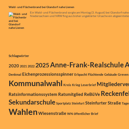
Wald- und Flächenbrand bei Glandorf nahe Lienen
Ein Wald- und Flächenbrand sorgte am Montag (3. August) bei Glandorf nahe
Niedersachsen und NRW fing aus bisher ungeklärter Ursache ein abgeerntetes 
Schlagwörter
A
Anne-Frank-Realschule
2025
2020
2021
2022
Eichenprozessionsspinner
Denkmal
Erbpacht
Flüchtende
Gebäude
Greven
Kommunalwahl
Mitgliederv
Kreis
Krieg
Leserbrief
Reckenfe
Ratsinformationssystem
Ratsmitglied
ReBüVe
Sekundarschule
Steinfurter Straße
Sportplatz
Steinfurt
Tage
Wahlen
Wiesenstraße
WN
öffentlicher Brief