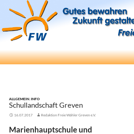
Suchen
Freie Wähler Greven e.V.
ZUM
INHALT
SPRINGEN
ALLGEMEIN
,
INFO
Schullandschaft Greven
16.07.2017
Redaktion Freie Wähler Greven e.V.
Marienhauptschule und